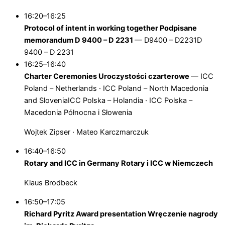
16:20–16:25
Protocol of intent in working together
Podpisane
memorandum D 9400 – D 2231
—
D9400 – D2231
D
9400 – D 2231
16:25–16:40
Charter Ceremonies
Uroczystości czarterowe
—
ICC
Poland – Netherlands · ICC Poland – North Macedonia
and Slovenia
ICC Polska – Holandia · ICC Polska –
Macedonia Północna i Słowenia
Wojtek Zipser · Mateo Karczmarczuk
16:40–16:50
Rotary and ICC in Germany
Rotary i ICC w Niemczech
Klaus Brodbeck
16:50–17:05
Richard Pyritz Award presentation
Wręczenie nagrody