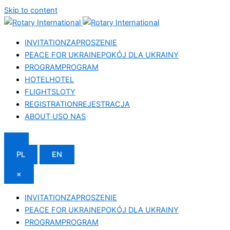
Skip to content
INVITATION
ZAPROSZENIE
PEACE FOR UKRAINE
POKÓJ DLA UKRAINY
PROGRAM
PROGRAM
HOTEL
HOTEL
FLIGHTS
LOTY
REGISTRATION
REJESTRACJA
ABOUT US
O NAS
PL
EN
×
INVITATION
ZAPROSZENIE
PEACE FOR UKRAINE
POKÓJ DLA UKRAINY
PROGRAM
PROGRAM