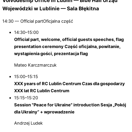
Voivodeship Office in Lublin — Blue Hall
Urząd
Wojewódzki w Lublinie — Sala Błękitna
14:30 —
Official part
Oficjalna część
14:30–15:00
Official part, welcome, official guests speeches, flag
presentation ceremony
Część oficjalna, powitanie,
wystąpienia gości, prezentacja flag
Mateo Karczmarczuk
15:00–15:15
XXX years of RC Lublin Centrum
Czas dla gospodarzy
XXX lat RC Lublin Centrum
15:15–15:20
Session "Peace for Ukraine" introduction
Sesja „Pokój
dla Ukrainy” + wprowadzenie
Andrzej Ludek